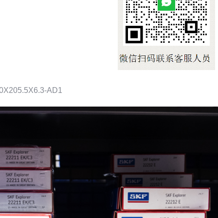
X205.5X6.3-AD1