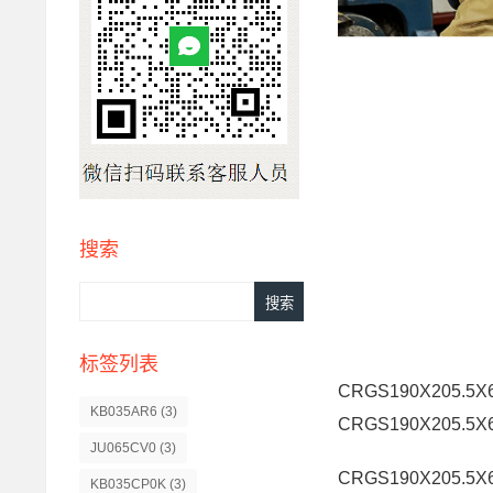
搜索
标签列表
CRGS190X205.5X
KB035AR6
(3)
CRGS190X205.5X
JU065CV0
(3)
CRGS190X205.5X
KB035CP0K
(3)