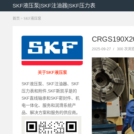
SKF液压泵|SKF注油器|SKF压力表
首页
>
SKF液压泵
CRGS190X2
2025-09-27
/
300 次浏
关于SKF液压泵
SKF液压泵、SKF注油器、SKF
压力表和附件,SKF斯凯孚是的
SKF直线轴承和SKF密封件、机
电一体化、服务和润滑系统产
品、解决方案和服务的供应商。