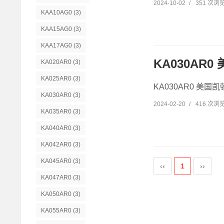
2024-10-02
/
351 次浏
KAA10AG0
(3)
KAA15AG0
(3)
KAA17AG0
(3)
KA030AR0
KA020AR0
(3)
KA025AR0
(3)
KA030AR0 美国凯顿
KA030AR0
(3)
2024-02-20
/
416 次浏
KA035AR0
(3)
KA040AR0
(3)
KA042AR0
(3)
KA045AR0
(3)
‹‹
1
››
KA047AR0
(3)
KA050AR0
(3)
KA055AR0
(3)