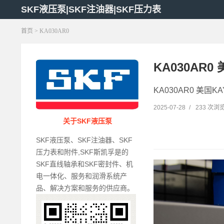
SKF液压泵|SKF注油器|SKF压力表
首页
> KA030AR0
KA030AR
KA030AR0 美国K
2025-07-28
/
233 次浏
关于SKF液压泵
SKF液压泵、SKF注油器、SKF
压力表和附件,SKF斯凯孚是的
SKF直线轴承和SKF密封件、机
电一体化、服务和润滑系统产
品、解决方案和服务的供应商。