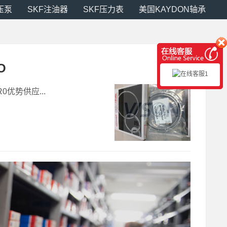
压泵
SKF注油器
SKF压力表
美国KAYDON轴承
O
R0优势供应...