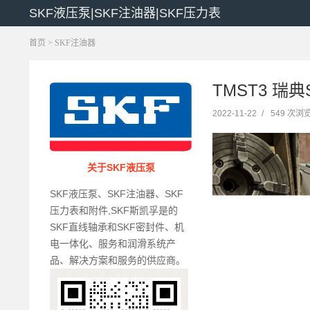
SKF液压泵|SKF注油器|SKF压力表
首页
>
SKF注油器
TMST3 瑞典
2022-11-22
/
549 次浏
关于SKF液压泵
SKF液压泵、SKF注油器、SKF
压力表和附件,SKF斯凯孚是的
SKF直线轴承和SKF密封件、机
电一体化、服务和润滑系统产
品、解决方案和服务的供应商。