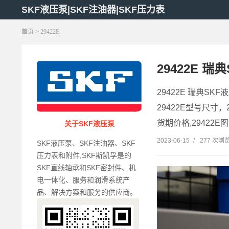
SKF液压泵|SKF注油器|SKF压力表
首页
> 29422E
29422E 瑞典
29422E 瑞典SKF液
29422E型号尺寸，2
货期价格,29422E图
关于SKF液压泵
2023-06-15
/
277 次浏
SKF液压泵、SKF注油器、SKF
压力表和附件,SKF斯凯孚是的
SKF直线轴承和SKF密封件、机
电一体化、服务和润滑系统产
品、解决方案和服务的供应商。