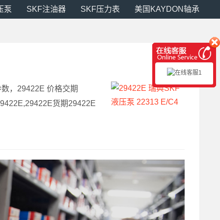
压泵
SKF注油器
SKF压力表
美国KAYDON轴承
尺寸参数，29422E 价格交期
22E,29422E货期29422E