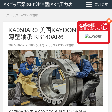
SKF液压泵|SKF注油器|SKF压力表
展开菜单
首页
>
美国KAYDON轴承
KA050AR0 美国KAYDON凯顿超精
薄壁轴承 KB140AR6
2024-10-02
/
380 次浏览
/
美国KAYDON轴承
KA050AR0 美国KAYDON凯顿超精薄壁轴承